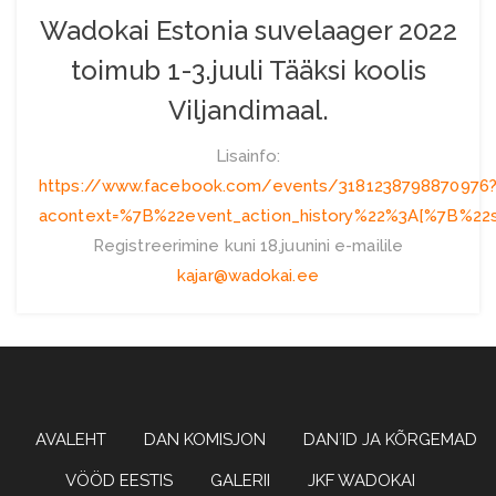
Wadokai Estonia suvelaager 2022
toimub 1-3.juuli Tääksi koolis
Viljandimaal.
Lisainfo:
https://www.facebook.com/events/3181238798870976
acontext=%7B%22event_action_history%22%3A[%7B%2
Registreerimine kuni 18.juunini e-mailile
kajar@wadokai.ee
Wadoryu karate
WADOKAI
AVALEHT
DAN KOMISJON
DAN´ID JA KÕRGEMAD
VÖÖD EESTIS
GALERII
JKF WADOKAI