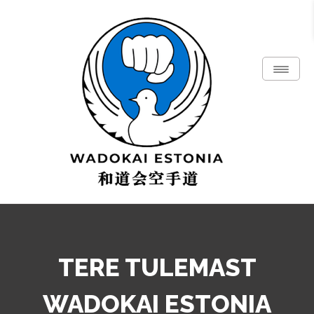
Skip
to
content
Toggle
Naviga
Wadoryu karate
WADOKAI ESTONIA
TERE TULEMAST
WADOKAI ESTONIA