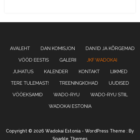
Wadoryu karate
WADOKAI
AVALEHT
DAN KOMISJON
DAN´ID JA KÕRGEMAD
VÖÖD EESTIS
GALERII
JKF WADOKAI
JUHATUS
KALENDER
KONTAKT
LIIKMED
ESTONIA
TERE TULEMAST!
TREENINGKOHAD
UUDISED
VÖÖEKSAMID
WADO-RYU
WADO-RYU STIIL
WADOKAI ESTONIA
Copyright © 2026 Wadokai Estonia - WordPress Theme : By
Sparkle Themes