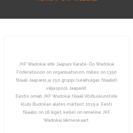
JKF Wadokai ehk Jaapani Karate-Do Wadokai
Föderatsioon on organisatsioon, milles on 1350
filiaali Jaapanis ja 250 gruppi (sealhulgas filiaalid)
väljaspool Jaapanit.
Eestis omab JKF Wadokai filiaali Võitluskunstide
klubi Budokan alates märtsist 2019.a. Eesti
filiaalis on 18 liiget, kellel on nimeline JKF
Wadokai liikmeskaart.