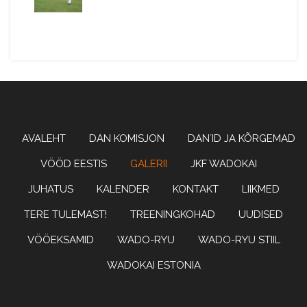
Wadoryu karate
WADOKAI
AVALEHT
DAN KOMISJON
DAN´ID JA KÕRGEMAD
VÖÖD EESTIS
GALERII
JKF WADOKAI
JUHATUS
KALENDER
KONTAKT
LIIKMED
ESTONIA
TERE TULEMAST!
TREENINGKOHAD
UUDISED
VÖÖEKSAMID
WADO-RYU
WADO-RYU STIIL
WADOKAI ESTONIA