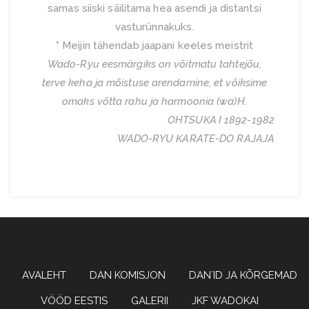
samas siiski säilitama hea asendi ja distantsi
vasturünnakuks.
* Meijin tähendab jaapani keeles meistrit
Wado-Ryu eesmärgiks on võitmatu tahtejõu,
terve keha ja mõistuse arendamine, et võiksime
omaks võtta rahu ja harmoonia (wa)H.
OHTSUKA I 1892-1982
WADO-RYU KARATE-DO RAJAJA
Wadoryu karate
WADOKAI
AVALEHT
DAN KOMISJON
DAN´ID JA KÕRGEMAD
VÖÖD EESTIS
GALERII
JKF WADOKAI