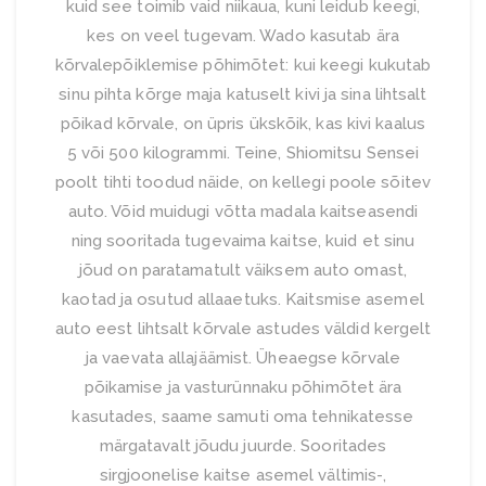
kuid see toimib vaid niikaua, kuni leidub keegi,
kes on veel tugevam. Wado kasutab ära
kõrvalepõiklemise põhimõtet: kui keegi kukutab
sinu pihta kõrge maja katuselt kivi ja sina lihtsalt
põikad kõrvale, on üpris ükskõik, kas kivi kaalus
5 või 500 kilogrammi. Teine, Shiomitsu Sensei
poolt tihti toodud näide, on kellegi poole sõitev
auto. Võid muidugi võtta madala kaitseasendi
ning sooritada tugevaima kaitse, kuid et sinu
jõud on paratamatult väiksem auto omast,
kaotad ja osutud allaaetuks. Kaitsmise asemel
auto eest lihtsalt kõrvale astudes väldid kergelt
ja vaevata allajäämist. Üheaegse kõrvale
põikamise ja vasturünnaku põhimõtet ära
kasutades, saame samuti oma tehnikatesse
märgatavalt jõudu juurde. Sooritades
sirgjoonelise kaitse asemel vältimis-,