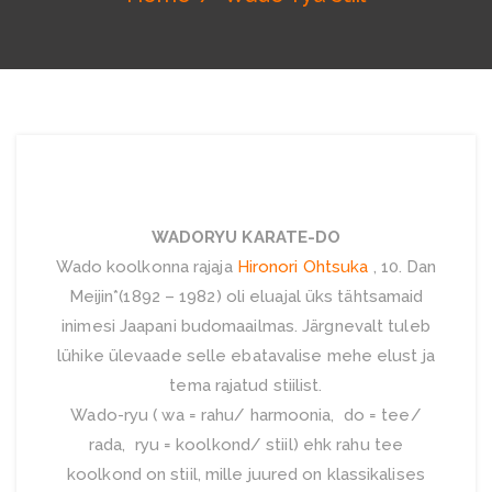
WADORYU KARATE-DO
Wado koolkonna rajaja
Hironori Ohtsuka
, 10. Dan
Meijin*(1892 – 1982) oli eluajal üks tähtsamaid
inimesi Jaapani budomaailmas. Järgnevalt tuleb
lühike ülevaade selle ebatavalise mehe elust ja
tema rajatud stiilist.
Wado-ryu ( wa = rahu/ harmoonia, do = tee/
rada, ryu = koolkond/ stiil) ehk rahu tee
koolkond on stiil, mille juured on klassikalises