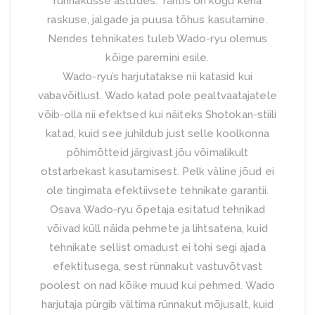
rünnakusse astudes. Tähtis on kogu keha
raskuse, jalgade ja puusa tõhus kasutamine.
Nendes tehnikates tuleb Wado-ryu olemus
kõige paremini esile.
Wado-ryu’s harjutatakse nii katasid kui
vabavõitlust. Wado katad pole pealtvaatajatele
võib-olla nii efektsed kui näiteks Shotokan-stiili
katad, kuid see juhildub just selle koolkonna
põhimõtteid järgivast jõu võimalikult
otstarbekast kasutamisest. Pelk väline jõud ei
ole tingimata efektiivsete tehnikate garantii.
Osava Wado-ryu õpetaja esitatud tehnikad
võivad küll näida pehmete ja lihtsatena, kuid
tehnikate sellist omadust ei tohi segi ajada
efektitusega, sest rünnakut vastuvõtvast
poolest on nad kõike muud kui pehmed. Wado
harjutaja pürgib vältima rünnakut mõjusalt, kuid