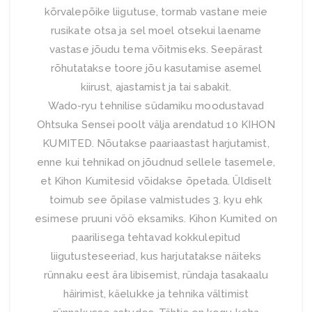
kõrvalepõike liigutuse, tormab vastane meie
rusikate otsa ja sel moel otsekui laename
vastase jõudu tema võitmiseks. Seepärast
rõhutatakse toore jõu kasutamise asemel
kiirust, ajastamist ja tai sabakit.
Wado-ryu tehnilise südamiku moodustavad
Ohtsuka Sensei poolt välja arendatud 10 KIHON
KUMITED. Nõutakse paariaastast harjutamist,
enne kui tehnikad on jõudnud sellele tasemele,
et Kihon Kumitesid võidakse õpetada. Üldiselt
toimub see õpilase valmistudes 3. kyu ehk
esimese pruuni vöö eksamiks. Kihon Kumited on
paarilisega tehtavad kokkulepitud
liigutusteseeriad, kus harjutatakse näiteks
rünnaku eest ära libisemist, ründaja tasakaalu
häirimist, käelukke ja tehnika vältimist