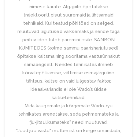
inimese karate. Algajaile õpetatakse
trajektoorilt pisut suuremaid ja lihtsamaid
tehnikaid. Kui teatud põhitõed on selged,
muutuvad liigutused väiksemaks ja nende taga
peituv idee tuleb paremini esile. SANBON
KUMITEDES (kolme sammu paarisharjutused)
õpitakse kaitsma ning sooritama vasturünnakut
samaaegselt. Nendes tehnikates ilmneb
kõrvalepõikamise, vältimise esmajärguline
tähtsus, kaitse on vaid julgestav faktor.
Ideaalvariandis ei ole Wado’s üldse
kaitsetehnikaid.
Mida kaugemale ja kõrgemale Wado-ryu
tehnikates arenetakse, seda pehmemateks ja
“ju-jitsulikumateks" need muutuvad.
“Jõud jõu vastu" mõtlemist on kerge omandada,