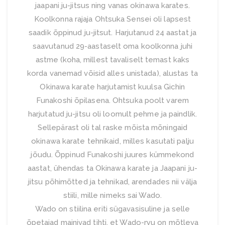
jaapani ju-jitsus ning vanas okinawa karates.
Koolkonna rajaja Ohtsuka Sensei oli lapsest
saadik õppinud ju-jitsut. Harjutanud 24 aastat ja
saavutanud 29-aastaselt oma koolkonna juhi
astme (koha, millest tavaliselt temast kaks
korda vanemad võisid alles unistada), alustas ta
Okinawa karate harjutamist kuulsa Gichin
Funakoshi õpilasena. Ohtsuka poolt varem
harjutatud ju-jitsu oli loomult pehme ja paindlik.
Sellepärast oli tal raske mõista mõningaid
okinawa karate tehnikaid, milles kasutati palju
jõudu. Õppinud Funakoshi juures kümmekond
aastat, ühendas ta Okinawa karate ja Jaapani ju-
jitsu põhimõtted ja tehnikad, arendades nii välja
stiili, mille nimeks sai Wado.
Wado on stiilina eriti sügavasisuline ja selle
õpetajad mainivad tihti, et Wado-ryu on mõtleva