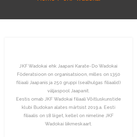
JKF Wadokai ehk Jaapani Karate-Do Wadokai
Föderatsioon on organisatsioon, milles on 1350
filiaali Jaapanis ja 250 gruppi (sealhulgas filiaalid)
väljaspool Jaapanit.
Eestis omab JKF Wadokai filiaali Võitluskunstide
klubi Budokan alates märtsist 2019.a. Eesti
filiaalis on 18 liiget, kellel on nimeline JKF
Wadokai liikmeskaart.