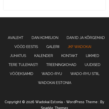
Wadoryu karate
WADOKAI
AVALEHT
DAN KOMISJON
DAN´ID JA KÕRGEMAD
VÖÖD EESTIS
GALERII
JKF WADOKAI
JUHATUS
KALENDER
KONTAKT
LIIKMED
ESTONIA
TERE TULEMAST!
TREENINGKOHAD
UUDISED
VÖÖEKSAMID
WADO-RYU
WADO-RYU STIIL
WADOKAI ESTONIA
Copyright © 2026 Wadokai Estonia - WordPress Theme : By
Sparkle Themes