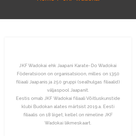
JKF Wadokai ehk Jaapani Karate-Do Wadokai
Föderatsioon on organisatsioon, milles on 1350
filiaali Jaapanis ja 250 gruppi (sealhulgas filiaalid)
väljaspool Jaapanit.
Eestis omab JKF Wadokai filiaali Võitluskunstide
klubi Budokan alates märtsist 2019.a. Eesti
filiaalis on 18 liiget, kellel on nimeline JKF
Wadokai liikmeskaart.