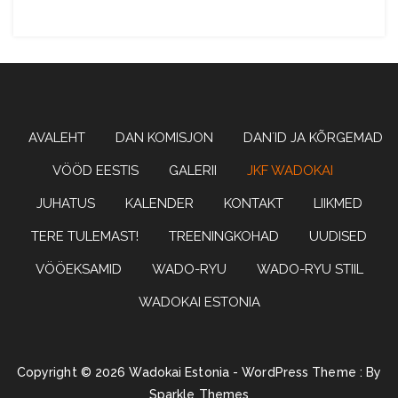
Wadoryu karate
WADOKAI
AVALEHT
DAN KOMISJON
DAN´ID JA KÕRGEMAD
VÖÖD EESTIS
GALERII
JKF WADOKAI
JUHATUS
KALENDER
KONTAKT
LIIKMED
ESTONIA
TERE TULEMAST!
TREENINGKOHAD
UUDISED
VÖÖEKSAMID
WADO-RYU
WADO-RYU STIIL
WADOKAI ESTONIA
Copyright © 2026 Wadokai Estonia - WordPress Theme : By
Sparkle Themes